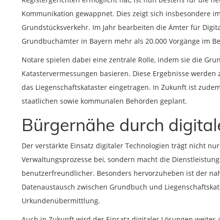
Kommunikation gewappnet. Dies zeigt sich insbesondere i
Grundstücksverkehr. Im Jahr bearbeiten die Ämter für Digi
Grundbuchämter in Bayern mehr als 20.000 Vorgänge im Be
Notare spielen dabei eine zentrale Rolle, indem sie die Gr
Katastervermessungen basieren. Diese Ergebnisse werden z
das Liegenschaftskataster eingetragen. In Zukunft ist zud
staatlichen sowie kommunalen Behörden geplant.
Bürgernähe durch digita
Der verstärkte Einsatz digitaler Technologien trägt nicht n
Verwaltungsprozesse bei, sondern macht die Dienstleistung
benutzerfreundlicher. Besonders hervorzuheben ist der na
Datenaustausch zwischen Grundbuch und Liegenschaftskatas
Urkundenübermittlung.
Auch in Zukunft wird der Einsatz digitaler Lösungen weite