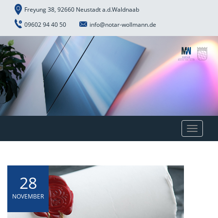
Freyung 38, 92660 Neustadt a.d.Waldnaab
09602 94 40 50
info@notar-wollmann.de
Toggle
navigat
28
NOVEMBER