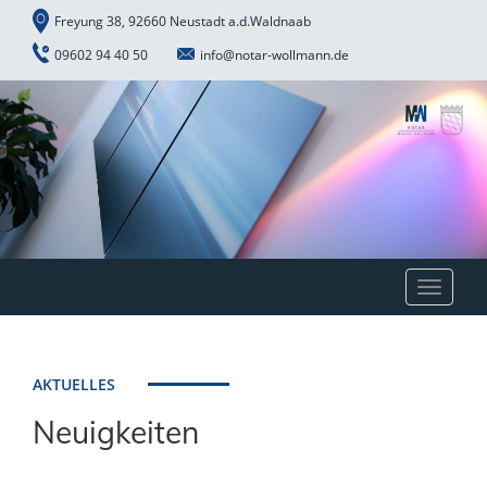
Freyung 38, 92660 Neustadt a.d.Waldnaab
09602 94 40 50
info@notar-wollmann.de
Toggle
navigat
AKTUELLES
Neuigkeiten