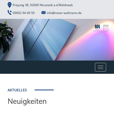
Freyung 38, 92660 Neustadt a.d.Waldnaab
09602 94 40 50
info@notar-wollmann.de
Toggle
navigat
AKTUELLES
Neuigkeiten