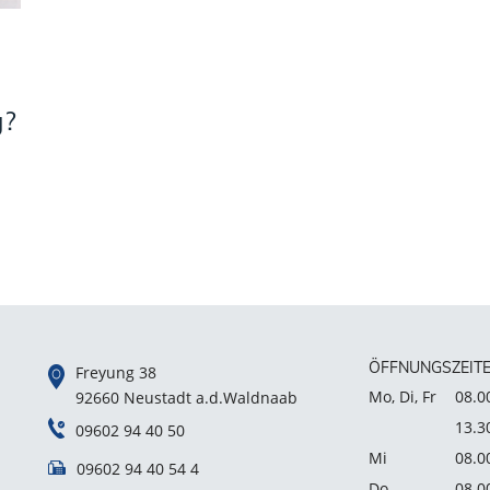
g?
ÖFFNUNGSZEIT
Freyung 38
Mo, Di, Fr
08.0
92660 Neustadt a.d.Waldnaab
13.3
09602 94 40 50
Mi
08.0
09602 94 40 54 4
Do
08.0