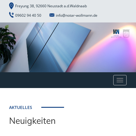
Freyung 38, 92660 Neustadt a.d.Waldnaab
09602 94 40 50
info@notar-wollmann.de
Toggle
navigat
AKTUELLES
Neuigkeiten